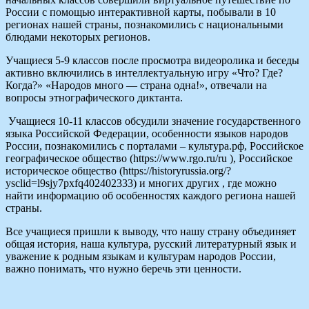
России с помощью интерактивной карты, побывали в 10
регионах нашей страны, познакомились с национальными
блюдами некоторых регионов.
Учащиеся 5-9 классов после просмотра видеоролика и беседы
активно включились в интеллектуальную игру «Что? Где?
Когда?» «Народов много — страна одна!», отвечали на
вопросы этнографического диктанта.
Учащиеся 10-11 классов обсудили значение государственного
языка Российской Федерации, особенности языков народов
России, познакомились с порталами – культура.рф, Российское
географическое общество (https://www.rgo.ru/ru ), Российское
историческое общество (https://historyrussia.org/?
ysclid=l9sjy7pxfq402402333) и многих других , где можно
найти информацию об особенностях каждого региона нашей
страны.
Все учащиеся пришли к выводу, что нашу страну объединяет
общая история, наша культура, русский литературный язык и
уважение к родным языкам и культурам народов России,
важно понимать, что нужно беречь эти ценности.