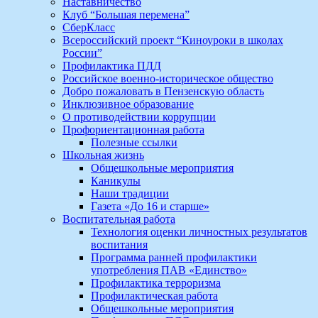
Наставничество
Клуб “Большая перемена”
СберКласс
Всероссийский проект “Киноуроки в школах
России”
Профилактика ПДД
Российское военно-историческое общество
Добро пожаловать в Пензенскую область
Инклюзивное образование
О противодействии коррупции
Профориентационная работа
Полезные ссылки
Школьная жизнь
Общешкольные мероприятия
Каникулы
Наши традиции
Газета «До 16 и старше»
Воспитательная работа
Технология оценки личностных результатов
воспитания
Программа ранней профилактики
употребления ПАВ «Единство»
Профилактика терроризма
Профилактическая работа
Общешкольные мероприятия