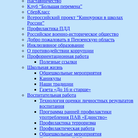
Наставничество
Клуб “Большая перемена”
СберКласс
Всероссийский проект “Киноуроки в школах
России”
Профилактика ПДД
Российское военно-историческое общество
Добро пожаловать в Пензенскую область
Инклюзивное образование
О противодействии коррупции
Профориентационная работа
Полезные ссылки
Школьная жизнь
Общешкольные мероприятия
Каникулы
Наши традиции
Газета «До 16 и старше»
Воспитательная работа
Технология оценки личностных результатов
воспитания
Программа ранней профилактики
употребления ПАВ «Единство»
Профилактика терроризма
Профилактическая работа
Общешкольные мероприятия