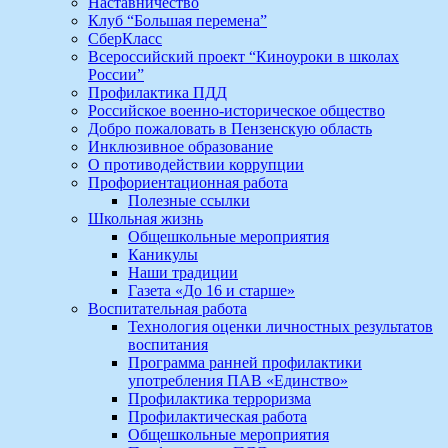
Наставничество
Клуб “Большая перемена”
СберКласс
Всероссийский проект “Киноуроки в школах
России”
Профилактика ПДД
Российское военно-историческое общество
Добро пожаловать в Пензенскую область
Инклюзивное образование
О противодействии коррупции
Профориентационная работа
Полезные ссылки
Школьная жизнь
Общешкольные мероприятия
Каникулы
Наши традиции
Газета «До 16 и старше»
Воспитательная работа
Технология оценки личностных результатов
воспитания
Программа ранней профилактики
употребления ПАВ «Единство»
Профилактика терроризма
Профилактическая работа
Общешкольные мероприятия