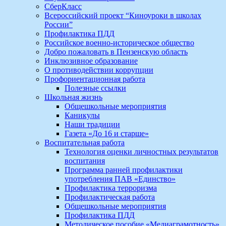
СберКласс
Всероссийский проект “Киноуроки в школах
России”
Профилактика ПДД
Российское военно-историческое общество
Добро пожаловать в Пензенскую область
Инклюзивное образование
О противодействии коррупции
Профориентационная работа
Полезные ссылки
Школьная жизнь
Общешкольные мероприятия
Каникулы
Наши традиции
Газета «До 16 и старше»
Воспитательная работа
Технология оценки личностных результатов
воспитания
Программа ранней профилактики
употребления ПАВ «Единство»
Профилактика терроризма
Профилактическая работа
Общешкольные мероприятия
Профилактика ПДД
Методическое пособие «Медиаграмотность»