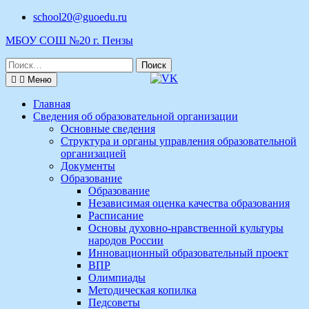
Перейти
school20@guoedu.ru
к
МБОУ СОШ №20 г. Пензы
содержимому
Поиск
по:
Меню
Главная
Сведения об образовательной организации
Основные сведения
Структура и органы управления образовательной
организацией
Документы
Образование
Образование
Независимая оценка качества образования
Расписание
Основы духовно-нравственной культуры
народов России
Инновационный образовательный проект
ВПР
Олимпиады
Методическая копилка
Педсоветы