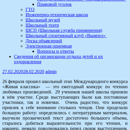
Правовой уголок
ГТО
Инженерно-техническая школа
Школьный музей
Школьный театр
ШСП (Школьная служба примирения)
Школьный спортивный клуб «Вымпел»
Доска объявлений
Электронная приемная
Вопросы и ответы
Сведения об организации отдыха детей и их
оздоровления
27.02.2020
28.02.2020
admin
26 февраля прошел школьный этап Международного конкурса
«Живая классика» — это ежегодный конкурс по чтению
любимых произведений. 29 учеников нашей школы приняли
в нём участие. Среди выступающих были как постоянные
участники, так и новички. Очень радостно, что конкурс
привлек к себе внимание стольких чтецов. Они проделали
большую работу: определились с литературным материалом,
выучили прозаический текст достаточно большого объема,
старались добиться выразительности при его чтении, и
наконец, немало поволновались перед своим выступлением.