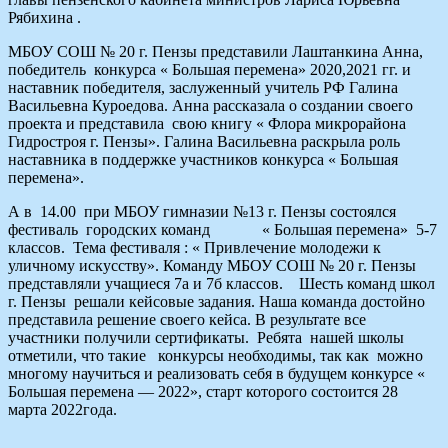
Рябихина .
МБОУ СОШ № 20 г. Пензы представили Лаштанкина Анна,
победитель конкурса « Большая перемена» 2020,2021 гг. и
наставник победителя, заслуженный учитель РФ Галина
Васильевна Куроедова. Анна рассказала о создании своего
проекта и представила свою книгу « Флора микрорайона
Гидростроя г. Пензы». Галина Васильевна раскрыла роль
наставника в поддержке участников конкурса « Большая
перемена».
А в 14.00 при МБОУ гимназии №13 г. Пензы состоялся
фестиваль городских команд « Большая перемена» 5-7
классов. Тема фестиваля : « Привлечение молодежи к
уличному искусству». Команду МБОУ СОШ № 20 г. Пензы
представляли учащиеся 7а и 7б классов. Шесть команд школ
г. Пензы решали кейсовые задания. Наша команда достойно
представила решение своего кейса. В результате все
участники получили сертификаты. Ребята нашей школы
отметили, что такие конкурсы необходимы, так как можно
многому научиться и реализовать себя в будущем конкурсе «
Большая перемена — 2022», старт которого состоится 28
марта 2022года.